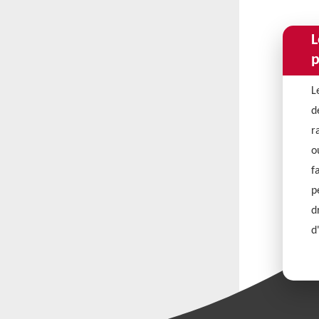
L
p
L
d
r
o
f
p
d
d