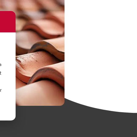
a
t
r