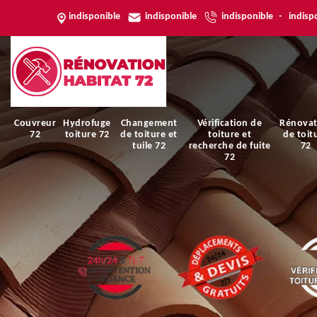
indisponible
indisponible
indisponible
-
indisp
Couvreur
Hydrofuge
Changement
Vérification de
Rénovat
72
toiture 72
de toiture et
toiture et
de toit
tuile 72
recherche de fuite
72
72