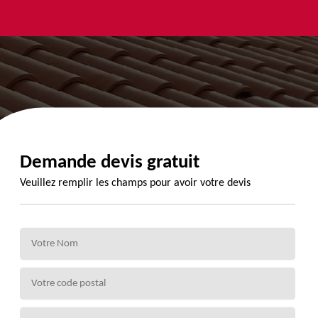
yage et
Urgence
Habillage
ment de
fuite de
planche de
de 72
toiture 72
rive 72
Demande devis gratuit
Veuillez remplir les champs pour avoir votre devis