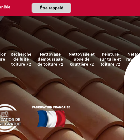
onible
Être rappelé
ion
Recherche
Nettoyage
Nettoyage et
Peinture
Netto
ure
de fuite
démoussage
pose de
sur tuile et
ravale
toiture 72
de toiture 72
gouttière 72
toiture 72
faça