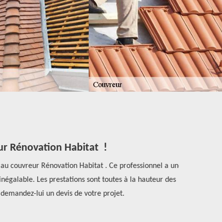
ur Rénovation Habitat !
 au couvreur Rénovation Habitat . Ce professionnel a une
Si en pleine
égalable. Les prestations sont toutes à la hauteur des
équipe 
demandez-lui un devis de votre projet.
réparations, 