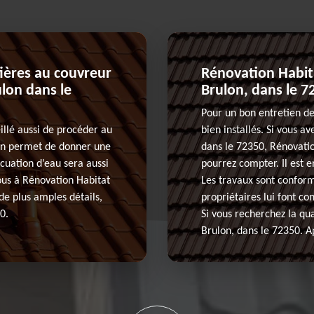
tières au couvreur
Rénovation Habita
lon dans le
Brulon, dans le 7
Pour un bon entretien de 
eillé aussi de procéder au
bien installés. Si vous a
on permet de donner une
dans le 72350, Rénovatio
acuation d’eau sera aussi
pourrez compter. Il est 
ous à Rénovation Habitat
Les travaux sont conform
de plus amples détails,
propriétaires lui font co
0.
Si vous recherchez la qua
Brulon, dans le 72350. A