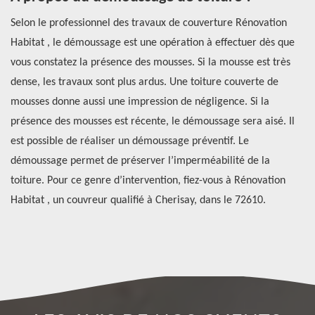
y
c
Selon le professionnel des travaux de couverture Rénovation
c
Habitat , le démoussage est une opération à effectuer dès que
vous constatez la présence des mousses. Si la mousse est très
Po
il
dense, les travaux sont plus ardus. Une toiture couverte de
un
mousses donne aussi une impression de négligence. Si la
éq
n.
présence des mousses est récente, le démoussage sera aisé. Il
fo
est possible de réaliser un démoussage préventif. Le
au
 il
démoussage permet de préserver l’imperméabilité de la
72
toiture. Pour ce genre d’intervention, fiez-vous à Rénovation
to
Habitat , un couvreur qualifié à Cherisay, dans le 72610.
De