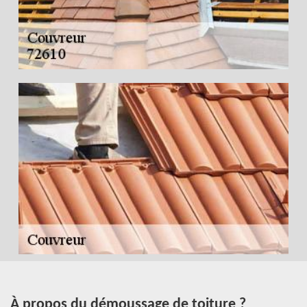
À propos du démoussage de toiture ?
T