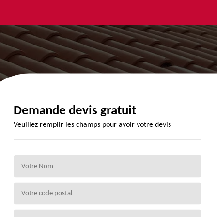
yage et
Urgence
Habillage
ment de
fuite de
planche de
de 72
toiture 72
rive 72
Demande devis gratuit
Veuillez remplir les champs pour avoir votre devis