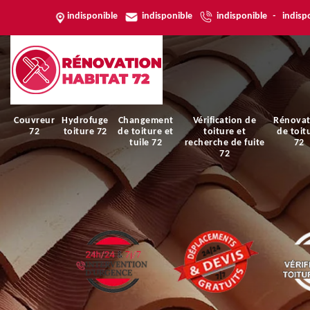
indisponible
indisponible
indisponible
-
indisp
Couvreur
Hydrofuge
Changement
Vérification de
Rénovat
72
toiture 72
de toiture et
toiture et
de toit
tuile 72
recherche de fuite
72
72