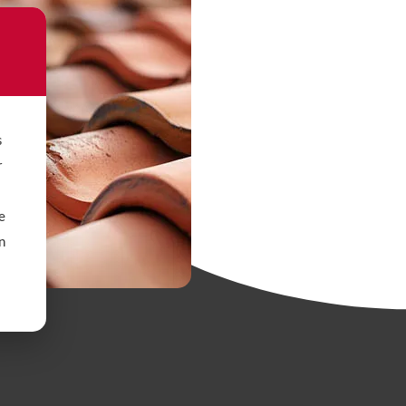
s
r
e
n