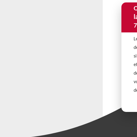
Q
l
7
L
d
s
e
d
v
d