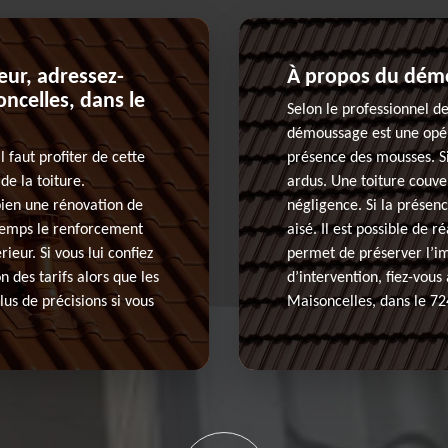
ieur, adressez-
À propos du démo
ncelles, dans le
Selon le professionnel d
démoussage est une opéra
l faut profiter de cette
présence des mousses. Si
de la toiture.
ardus. Une toiture couv
bien une rénovation de
négligence. Si la présen
 temps le renforcement
aisé. Il est possible de
ieur. Si vous lui confiez
permet de préserver l’im
n des tarifs alors que les
d’intervention, fiez-vous
lus de précisions si vous
Maisoncelles, dans le 72