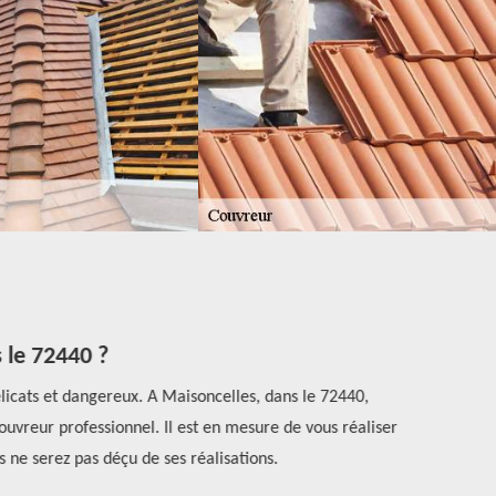
 le 72440 ?
licats et dangereux. A Maisoncelles, dans le 72440,
Pour un bon
ouvreur professionnel. Il est en mesure de vous réaliser
Habitat est 
s ne serez pas déçu de ses réalisations.
le 72440, les