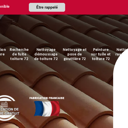
onible
Être rappelé
ion
Recherche
Nettoyage
Nettoyage et
Peinture
Netto
ure
de fuite
démoussage
pose de
sur tuile et
ravale
toiture 72
de toiture 72
gouttière 72
toiture 72
faça