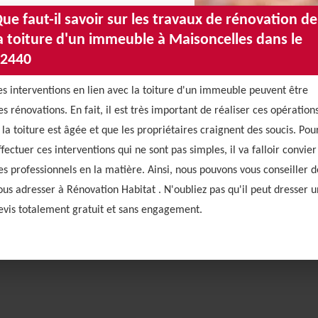
ue faut-il savoir sur les travaux de rénovation de
a toiture d'un immeuble à Maisoncelles dans le
2440
es interventions en lien avec la toiture d'un immeuble peuvent être
es rénovations. En fait, il est très important de réaliser ces opération
i la toiture est âgée et que les propriétaires craignent des soucis. Pou
ffectuer ces interventions qui ne sont pas simples, il va falloir convier
es professionnels en la matière. Ainsi, nous pouvons vous conseiller d
ous adresser à Rénovation Habitat . N'oubliez pas qu'il peut dresser u
evis totalement gratuit et sans engagement.