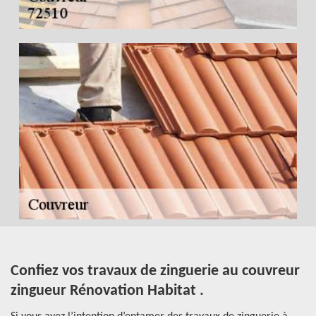
Confiez vos travaux de zinguerie au couvreur
À
à
zingueur Rénovation Habitat .
Se