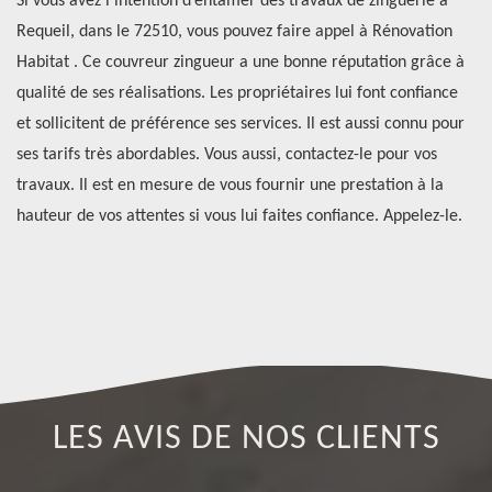
Si vous avez l’intention d’entamer des travaux de zinguerie à
Ha
on
Requeil, dans le 72510, vous pouvez faire appel à Rénovation
vo
 de
Habitat . Ce couvreur zingueur a une bonne réputation grâce à
de
qualité de ses réalisations. Les propriétaires lui font confiance
mo
et sollicitent de préférence ses services. Il est aussi connu pour
pr
s à
ses tarifs très abordables. Vous aussi, contactez-le pour vos
es
s
travaux. Il est en mesure de vous fournir une prestation à la
dé
hauteur de vos attentes si vous lui faites confiance. Appelez-le.
to
Ha
LES AVIS DE NOS CLIENTS