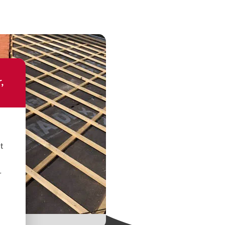
,
t
r