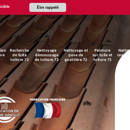
onible
Être rappelé
ion
Recherche
Nettoyage
Nettoyage et
Peinture
Netto
ure
de fuite
démoussage
pose de
sur tuile et
ravale
toiture 72
de toiture 72
gouttière 72
toiture 72
faça