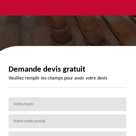
yage et
Urgence
Habillage
ment de
fuite de
planche de
de 72
toiture 72
rive 72
Demande devis gratuit
Veuillez remplir les champs pour avoir votre devis