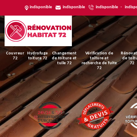
indisponible
indisponible
indisponible
-
indisp
Couvreur
Hydrofuge
Changement
Vérification de
Rénovat
72
toiture 72
de toiture et
toiture et
de toit
tuile 72
recherche de fuite
72
72