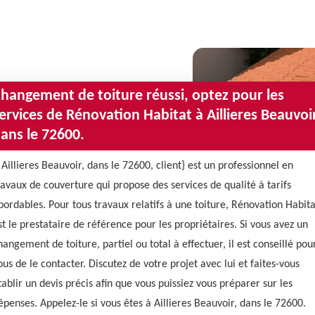
hangement de toiture réussi, optez pour les
ervices de Rénovation Habitat à Aillieres Beauvoir
ans le 72600.
 Aillieres Beauvoir, dans le 72600, client} est un professionnel en
ravaux de couverture qui propose des services de qualité à tarifs
bordables. Pour tous travaux relatifs à une toiture, Rénovation Habita
st le prestataire de référence pour les propriétaires. Si vous avez un
hangement de toiture, partiel ou total à effectuer, il est conseillé pou
ous de le contacter. Discutez de votre projet avec lui et faites-vous
tablir un devis précis afin que vous puissiez vous préparer sur les
épenses. Appelez-le si vous êtes à Aillieres Beauvoir, dans le 72600.