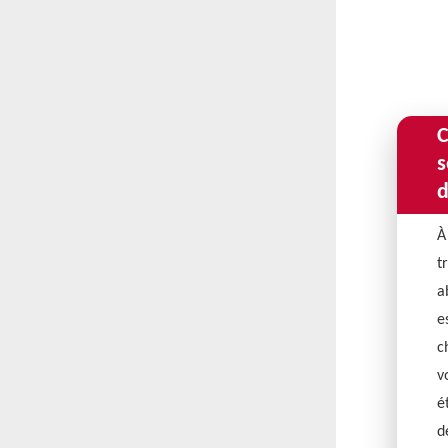
C
s
d
À
t
a
e
c
v
é
d