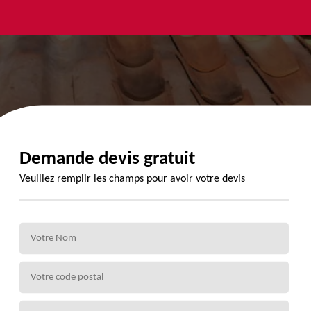
yage et
Urgence
Habillage
ment de
fuite de
planche de
de 72
toiture 72
rive 72
Demande devis gratuit
Veuillez remplir les champs pour avoir votre devis