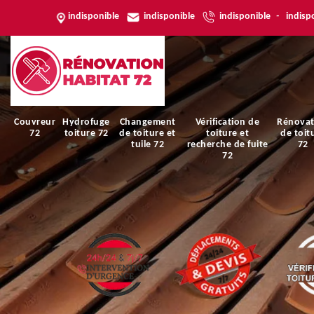
indisponible
indisponible
indisponible
-
indisp
Couvreur
Hydrofuge
Changement
Vérification de
Rénovat
72
toiture 72
de toiture et
toiture et
de toit
tuile 72
recherche de fuite
72
72