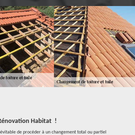
 Rénovation Habitat !
Travaux 
t inévitable de procéder à un changement total ou partiel