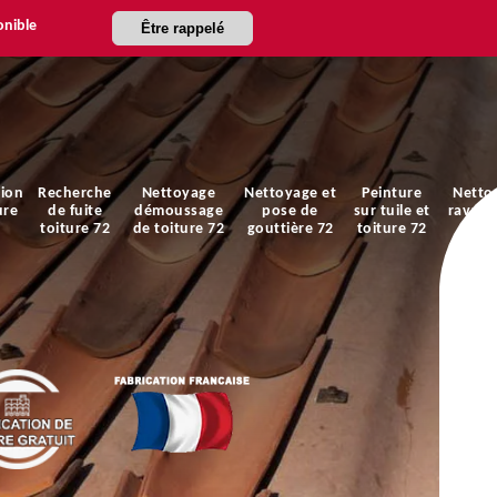
onible
Être rappelé
ion
Recherche
Nettoyage
Nettoyage et
Peinture
Netto
ure
de fuite
démoussage
pose de
sur tuile et
ravale
toiture 72
de toiture 72
gouttière 72
toiture 72
faça