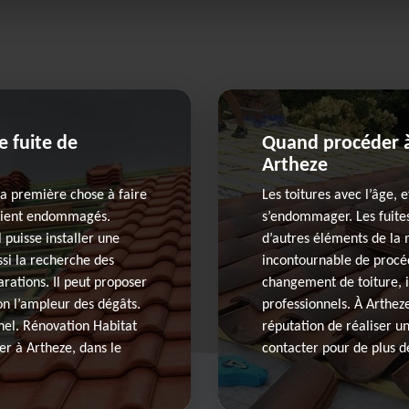
e fuite de
Quand procéder à
Artheze
 la première chose à faire
Les toitures avec l’âge, 
 soient endommagés.
s’endommager. Les fuites
 puisse installer une
d’autres éléments de la 
ssi la recherche des
incontournable de procéd
arations. Il peut proposer
changement de toiture, i
on l’ampleur des dégâts.
professionnels. À Arthez
nnel. Rénovation Habitat
réputation de réaliser un
er à Artheze, dans le
contacter pour de plus de