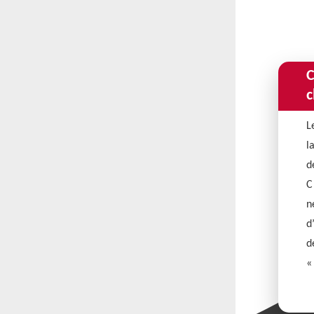
C
c
L
l
d
C
n
d
d
«