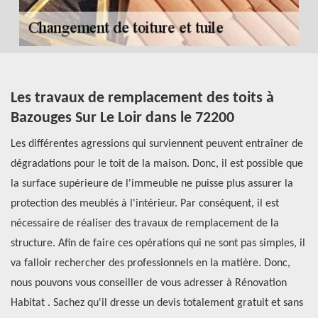
Les travaux de remplacement des toits à
C
Bazouges Sur Le Loir dans le 72200
L
u
Les différentes agressions qui surviennent peuvent entraîner de
dégradations pour le toit de la maison. Donc, il est possible que
Po
la surface supérieure de l'immeuble ne puisse plus assurer la
oc
ez
protection des meublés à l'intérieur. Par conséquent, il est
co
r
nécessaire de réaliser des travaux de remplacement de la
in
structure. Afin de faire ces opérations qui ne sont pas simples, il
Il
va falloir rechercher des professionnels en la matière. Donc,
pr
nous pouvons vous conseiller de vous adresser à Rénovation
to
Habitat . Sachez qu'il dresse un devis totalement gratuit et sans
Ha