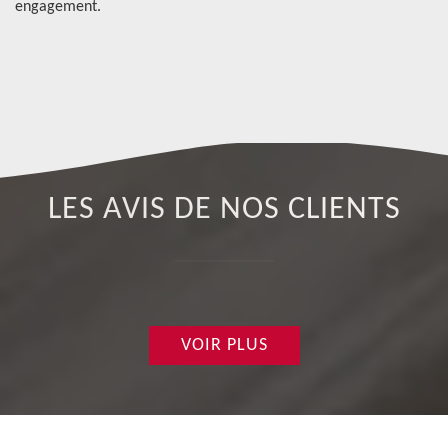
engagement.
un
de
de
LES AVIS DE NOS CLIENTS
VOIR PLUS