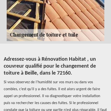
es
Adressez-vous à Rénovation Habitat , un
P
couvreur qualifié pour le changement de
H
toiture à Beille, dans le 72160.
c
ur
Si vous observez de l’humidité sur vos murs ou dans vos
Po
ent
combles, c’est qu’il y a des fuites. Il est alors urgent de faire
un
.
appel un professionnel. Il va diagnostiquer votre installation
so
puis va rechercher les causes des fuites. Si le professionnel
dé
constate que la toiture ou une partie n’est plus réparable, il faut
De