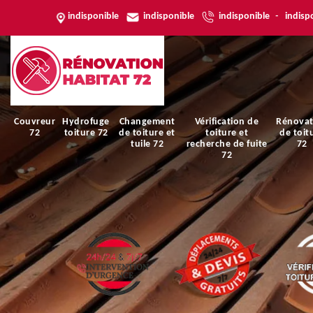
indisponible
indisponible
indisponible
-
indisp
Couvreur
Hydrofuge
Changement
Vérification de
Rénovat
72
toiture 72
de toiture et
toiture et
de toit
tuile 72
recherche de fuite
72
72