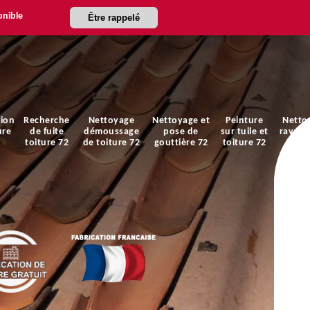
onible
Être rappelé
ion
Recherche
Nettoyage
Nettoyage et
Peinture
Netto
ure
de fuite
démoussage
pose de
sur tuile et
ravale
toiture 72
de toiture 72
gouttière 72
toiture 72
faça