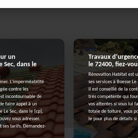
our un
Travaux d’urgence
 Sec, dans le
le 72400, fiez-vo
Rénovation Habitat est u
bîmer. L’imperméabilité
ses services à Boesse Le
égée contre les
il est conseillé de la co
 est incontournable de
très compétente qui four
de faire appel à un
vos attentes si vous lui 
 Le Sec, dans le {cp],
totale de toiture, vous 
ouvez vous adresser.
le pour plus de détails s
et ses tarifs. Demandez-