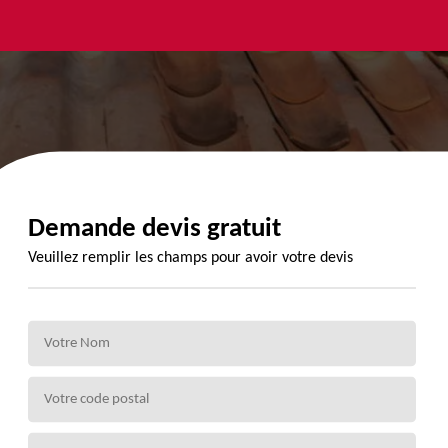
yage et
Urgence
Habillage
ment de
fuite de
planche de
de 72
toiture 72
rive 72
Demande devis gratuit
Veuillez remplir les champs pour avoir votre devis