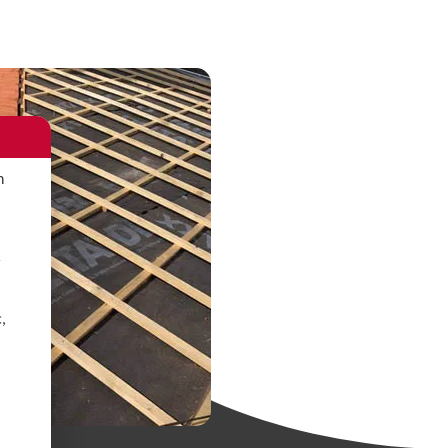
n
r
,