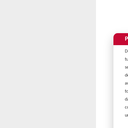
P
D
t
s
d
a
t
d
c
u