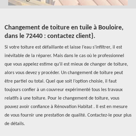
es
Changement de toiture en tuile à Bouloire,
R
dans le 72440 : contactez client}.
H
Si votre toiture est défaillante et laisse l’eau s’infiltrer, il est
Un
inévitable de la réparer. Mais dans le cas où le professionnel
vo
que vous appelez estime qu’il est mieux de changer de toiture,
to
alors vous devez y procéder. Un changement de toiture peut
ré
être partiel ou total. Quel que soit l’option choisie, il faut
ch
ou
toujours confier à un couvreur expérimenté tous les travaux
co
relatifs à une toiture. Pour le changement de toiture, vous
de
s
pouvez avoir confiance à Rénovation Habitat . Il est en mesure
pr
de vous fournir une prestation de qualité. Contactez-le pour plus
de détails.