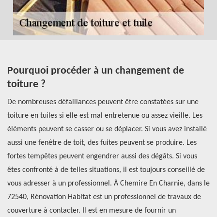
Pourquoi procéder à un changement de
C
toiture ?
d
De nombreuses défaillances peuvent être constatées sur une
Le
toiture en tuiles si elle est mal entretenue ou assez vieille. Les
pr
éléments peuvent se casser ou se déplacer. Si vous avez installé
te
ez
aussi une fenêtre de toit, des fuites peuvent se produire. Les
ré
r
fortes tempêtes peuvent engendrer aussi des dégâts. Si vous
qu
êtes confronté à de telles situations, il est toujours conseillé de
d’
vous adresser à un professionnel. À Chemire En Charnie, dans le
de
72540, Rénovation Habitat est un professionnel de travaux de
au
couverture à contacter. Il est en mesure de fournir un