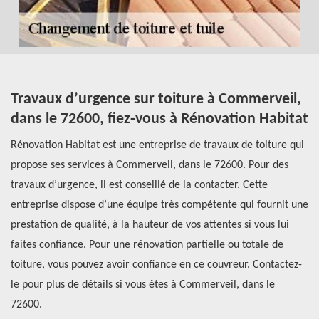
Travaux d’urgence sur toiture à Commerveil,
L
dans le 72600, fiez-vous à Rénovation Habitat
C
Rénovation Habitat est une entreprise de travaux de toiture qui
Le
r
propose ses services à Commerveil, dans le 72600. Pour des
fa
r
travaux d’urgence, il est conseillé de la contacter. Cette
vé
es
entreprise dispose d’une équipe très compétente qui fournit une
né
at
prestation de qualité, à la hauteur de vos attentes si vous lui
fa
re
faites confiance. Pour une rénovation partielle ou totale de
co
é.
toiture, vous pouvez avoir confiance en ce couvreur. Contactez-
éq
le pour plus de détails si vous êtes à Commerveil, dans le
de
72600.
et