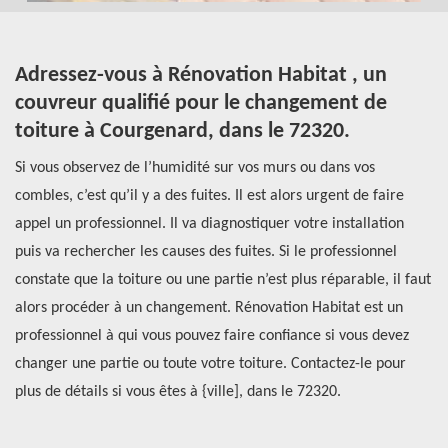
Adressez-vous à Rénovation Habitat , un
Q
ur
couvreur qualifié pour le changement de
t
toiture à Courgenard, dans le 72320.
Le
Si vous observez de l’humidité sur vos murs ou dans vos
ma
combles, c’est qu’il y a des fuites. Il est alors urgent de faire
et
appel un professionnel. Il va diagnostiquer votre installation
hu
.
puis va rechercher les causes des fuites. Si le professionnel
pr
constate que la toiture ou une partie n’est plus réparable, il faut
es
alors procéder à un changement. Rénovation Habitat est un
d’
professionnel à qui vous pouvez faire confiance si vous devez
Le
est
changer une partie ou toute votre toiture. Contactez-le pour
po
plus de détails si vous êtes à {ville], dans le 72320.