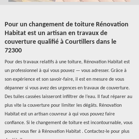
Pour un changement de toiture Rénovation
T
at
Habitat est un artisan en travaux de
v
couverture qualifié à Courtillers dans le
c
ui
72300
De
Pour des travaux relatifs à une toiture, Rénovation Habitat est
ca
une
un professionnel à qui vous pouvez — vous adresser. Grâce à
su
son expérience et son savoir-faire, il est en mesure de vous
to
dépanner si vous avez des urgences en travaux de couverture.
in
-
Des tuiles cassées laisseront infiltrer de l’eau. Il faut réparer au
in
.
plus vite la couverture pour limiter les dégâts. Rénovation
co
Habitat est un artisan couvreur à qui vous pouvez faire
de
confiance. Si le changement de toiture est incontournable, vous
Ré
pouvez vous fier à Rénovation Habitat . Contactez-le pour plus
ch