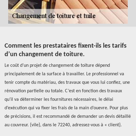
Comment les prestataires fixent-ils les tarifs
À
d’un changement de toiture.
d
l
Le coût d’un projet de changement de toiture dépend
Si
principalement de la surface à travailler. Le professionnel va
ne
z
tenir compte du matériau, des travaux que vous lui confiez, une
in
rénovation partielle ou totale. C’est en fonction des travaux
co
qu’il va déterminer les fournitures nécessaires, le délai
au
 Le
d’exécution qui va fixer les frais de la main d’ouevre. Pour plus
mu
ous
de précisions, il est recommandé de demander un devis détaillé
co
au couvreur. {vile}, dans le 72240, adressez-vous à « client}.
me
at