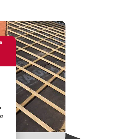
s
r
ez