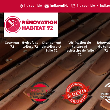
indisponible
indisponible
indisponible
-
indisp
Couvreur
Hydrofuge
Changement
Vérification de
Rénovat
72
toiture 72
de toiture et
toiture et
de toit
tuile 72
recherche de fuite
72
72