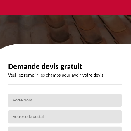
yage et
Urgence
Habillage
ment de
fuite de
planche de
de 72
toiture 72
rive 72
Demande devis gratuit
Veuillez remplir les champs pour avoir votre devis