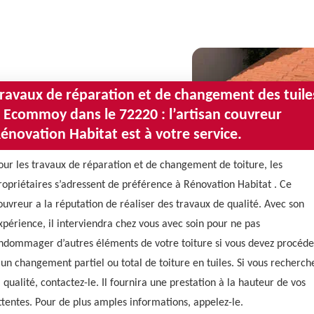
ravaux de réparation et de changement des tuile
 Ecommoy dans le 72220 : l’artisan couvreur
énovation Habitat est à votre service.
our les travaux de réparation et de changement de toiture, les
ropriétaires s’adressent de préférence à Rénovation Habitat . Ce
ouvreur a la réputation de réaliser des travaux de qualité. Avec son
xpérience, il interviendra chez vous avec soin pour ne pas
ndommager d’autres éléments de votre toiture si vous devez procéde
 un changement partiel ou total de toiture en tuiles. Si vous recherch
a qualité, contactez-le. Il fournira une prestation à la hauteur de vos
ttentes. Pour de plus amples informations, appelez-le.