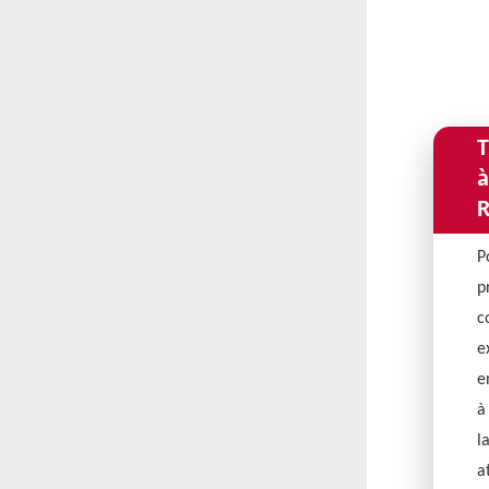
T
à
R
P
p
c
e
e
à
l
a