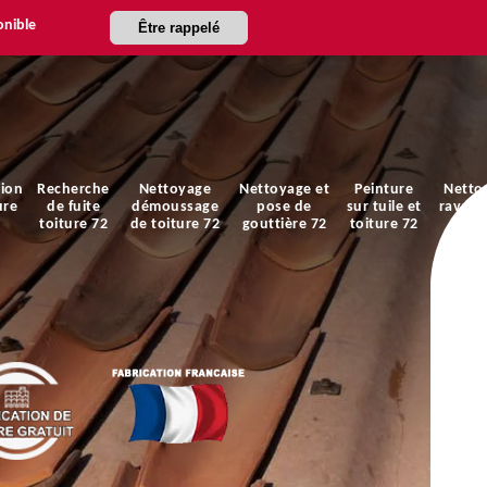
onible
Être rappelé
ion
Recherche
Nettoyage
Nettoyage et
Peinture
Netto
ure
de fuite
démoussage
pose de
sur tuile et
ravale
toiture 72
de toiture 72
gouttière 72
toiture 72
faça