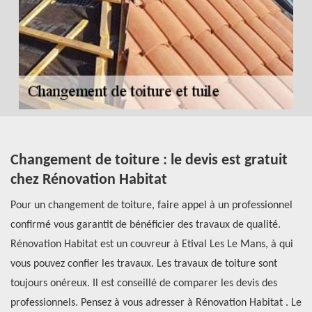
Changement de toiture : le devis est gratuit
Q
chez Rénovation Habitat
t
de
Pour un changement de toiture, faire appel à un professionnel
Le
ue
confirmé vous garantit de bénéficier des travaux de qualité.
im
Rénovation Habitat est un couvreur à Etival Les Le Mans, à qui
ét
vous pouvez confier les travaux. Les travaux de toiture sont
de
toujours onéreux. Il est conseillé de comparer les devis des
Pa
il
professionnels. Pensez à vous adresser à Rénovation Habitat . Le
ma