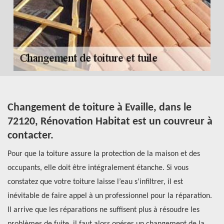
Changement de toiture à Evaille, dans le
C
72120, Rénovation Habitat est un couvreur à
d
contacter.
de
Le
ue
Pour que la toiture assure la protection de la maison et des
pr
occupants, elle doit être intégralement étanche. Si vous
te
constatez que votre toiture laisse l’eau s’infiltrer, il est
ré
inévitable de faire appel à un professionnel pour la réparation.
qu
il
Il arrive que les réparations ne suffisent plus à résoudre les
d’