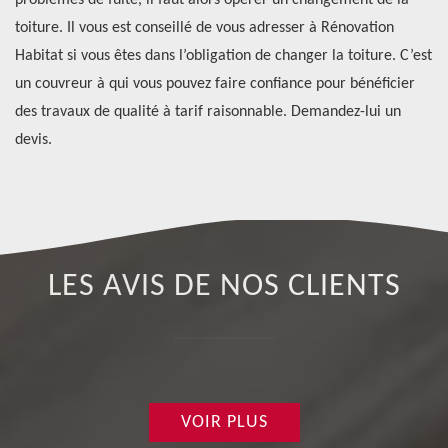
problèmes de fuite, il faut alors opérer un changement de la
de
toiture. Il vous est conseillé de vous adresser à Rénovation
au
ns
Habitat si vous êtes dans l’obligation de changer la toiture. C’est
un couvreur à qui vous pouvez faire confiance pour bénéficier
des travaux de qualité à tarif raisonnable. Demandez-lui un
devis.
LES AVIS DE NOS CLIENTS
VOIR PLUS