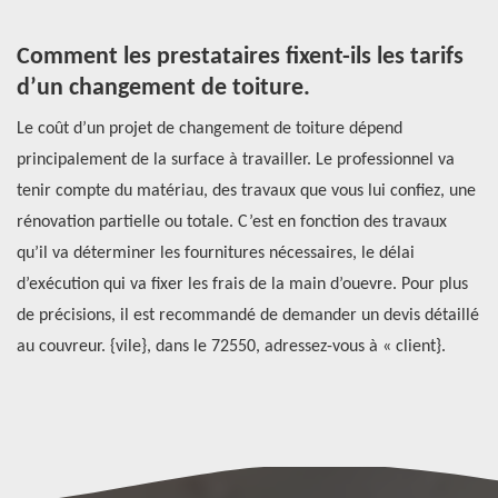
Comment les prestataires fixent-ils les tarifs
T
d’un changement de toiture.
d
ure
Le coût d’un projet de changement de toiture dépend
Le
principalement de la surface à travailler. Le professionnel va
d'
tenir compte du matériau, des travaux que vous lui confiez, une
pr
rénovation partielle ou totale. C’est en fonction des travaux
d'
qu’il va déterminer les fournitures nécessaires, le délai
pr
d’exécution qui va fixer les frais de la main d’ouevre. Pour plus
ch
l
de précisions, il est recommandé de demander un devis détaillé
gr
au couvreur. {vile}, dans le 72550, adressez-vous à « client}.
in
es