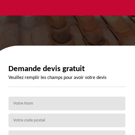
yage et
Urgence
Habillage
ment de
fuite de
planche de
de 72
toiture 72
rive 72
Demande devis gratuit
Veuillez remplir les champs pour avoir votre devis