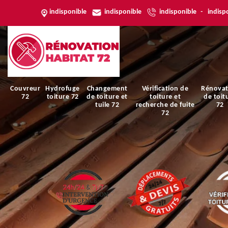
indisponible
indisponible
indisponible
-
indisp
Couvreur
Hydrofuge
Changement
Vérification de
Rénovat
72
toiture 72
de toiture et
toiture et
de toit
tuile 72
recherche de fuite
72
72