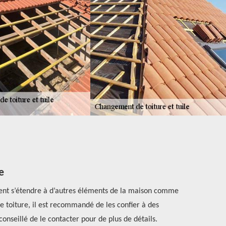
e
euvent s’étendre à d’autres éléments de la maison comme
Les structure
 toiture, il est recommandé de les confier à des
couvertur
onseillé de le contacter pour de plus de détails.
charger et n'