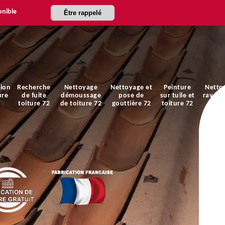
onible
Être rappelé
ion
Recherche
Nettoyage
Nettoyage et
Peinture
Netto
ure
de fuite
démoussage
pose de
sur tuile et
ravale
toiture 72
de toiture 72
gouttière 72
toiture 72
faça