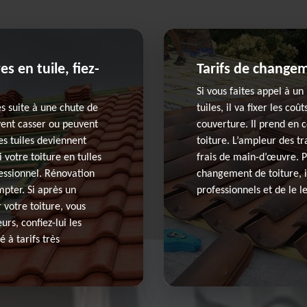
 en tuile, fiez-
Tarifs de changem
Si vous faites appel à u
s suite à une chute de
tuiles, il va fixer les co
vent casser ou peuvent
couverture. Il prend en c
les tuiles deviennent
toiture. L’ampleur des t
i votre toiture en tulles
frais de main-d’œuvre. Po
fessionnel. Rénovation
changement de toiture, 
mpter. Si après un
professionnels et de le l
 votre toiture, vous
urs, confiez-lui les
é à tarifs très