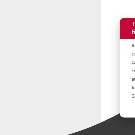
T
f
R
s
c
c
a
t
C