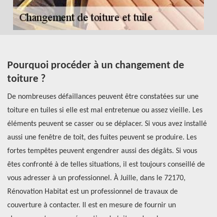
s
Pourquoi procéder à un changement de
Q
toiture ?
t
De nombreuses défaillances peuvent être constatées sur une
Si
toiture en tuiles si elle est mal entretenue ou assez vieille. Les
ch
es
éléments peuvent se casser ou se déplacer. Si vous avez installé
so
.
aussi une fenêtre de toit, des fuites peuvent se produire. Les
po
.
fortes tempêtes peuvent engendrer aussi des dégâts. Si vous
lu
 ne
êtes confronté à de telles situations, il est toujours conseillé de
le
vous adresser à un professionnel. À Juille, dans le 72170,
pa
n
Rénovation Habitat est un professionnel de travaux de
pl
une
couverture à contacter. Il est en mesure de fournir un
Ha