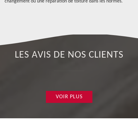
changement ou une réparation de toiture dans les normes.
Ju
LES AVIS DE NOS CLIENTS
VOIR PLUS