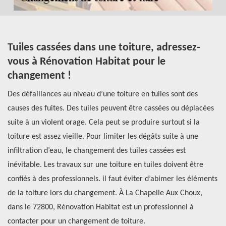
e
Tuiles cassées dans une toiture, adressez-
Q
vous à Rénovation Habitat pour le
t
changement !
Si
Des défaillances au niveau d’une toiture en tuiles sont des
ch
a
causes des fuites. Des tuiles peuvent être cassées ou déplacées
so
suite à un violent orage. Cela peut se produire surtout si la
po
il
toiture est assez vieille. Pour limiter les dégâts suite à une
lu
infiltration d’eau, le changement des tuiles cassées est
le
inévitable. Les travaux sur une toiture en tuiles doivent être
pa
lé
confiés à des professionnels. il faut éviter d’abimer les éléments
pl
de la toiture lors du changement. À La Chapelle Aux Choux,
Ha
dans le 72800, Rénovation Habitat est un professionnel à
Ch
contacter pour un changement de toiture.