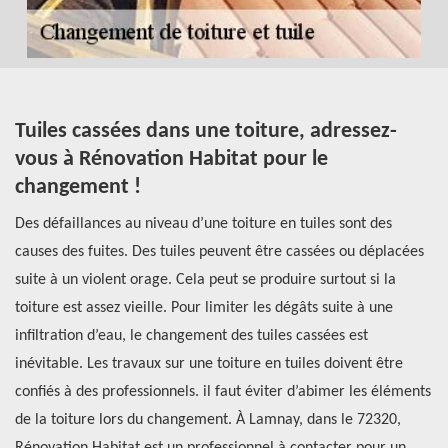
Tuiles cassées dans une toiture, adressez-
Q
n
vous à Rénovation Habitat pour le
à
changement !
Le
s
Des défaillances au niveau d’une toiture en tuiles sont des
pe
causes des fuites. Des tuiles peuvent être cassées ou déplacées
pe
suite à un violent orage. Cela peut se produire surtout si la
ch
us
toiture est assez vieille. Pour limiter les dégâts suite à une
ch
s
infiltration d’eau, le changement des tuiles cassées est
es
vez
inévitable. Les travaux sur une toiture en tuiles doivent être
da
confiés à des professionnels. il faut éviter d’abimer les éléments
ch
de la toiture lors du changement. À Lamnay, dans le 72320,
pl