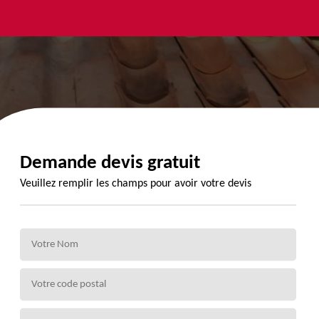
yage et
Urgence
Habillage
ment de
fuite de
planche de
de 72
toiture 72
rive 72
Demande devis gratuit
Veuillez remplir les champs pour avoir votre devis