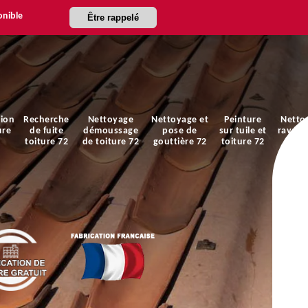
onible
Être rappelé
ion
Recherche
Nettoyage
Nettoyage et
Peinture
Netto
ure
de fuite
démoussage
pose de
sur tuile et
ravale
toiture 72
de toiture 72
gouttière 72
toiture 72
faça