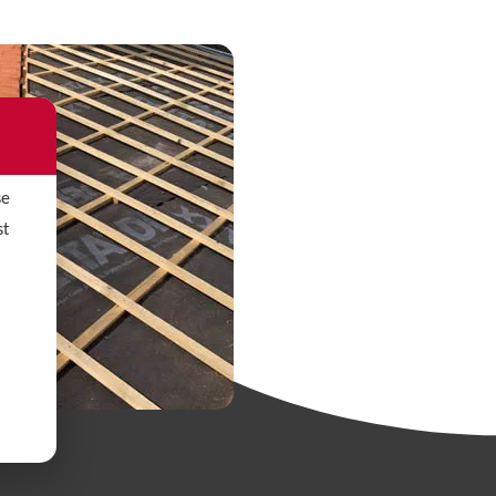
se
st
.