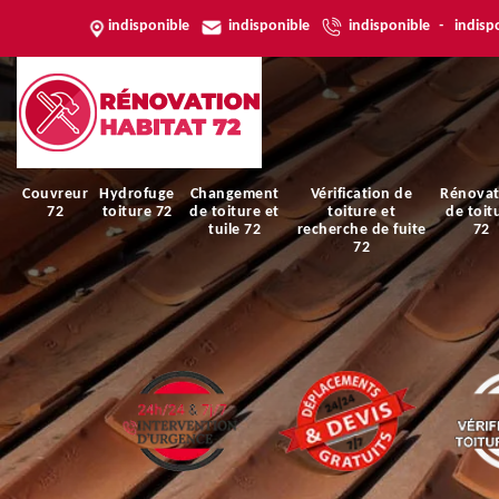
indisponible
indisponible
indisponible
-
indisp
Couvreur
Hydrofuge
Changement
Vérification de
Rénovat
72
toiture 72
de toiture et
toiture et
de toit
tuile 72
recherche de fuite
72
72