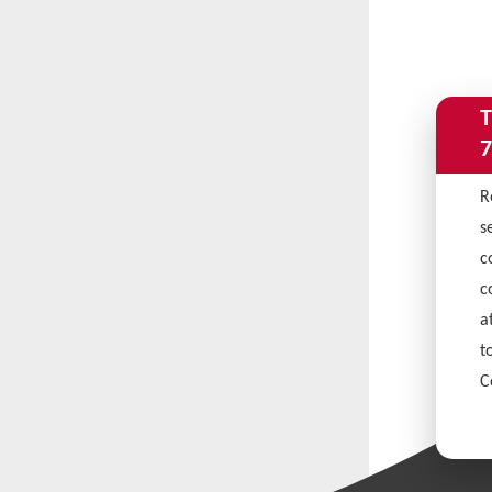
T
7
R
s
c
c
a
t
C