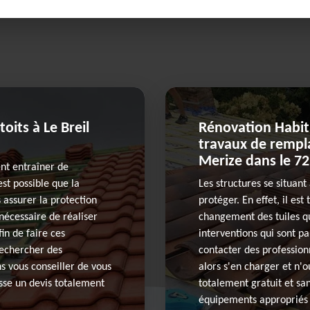
oits à Le Breil
Rénovation Habitat
travaux de rempla
Merize dans le 7
ent entraîner de
est possible que la
Les structures se situant
 assurer la protection
protéger. En effet, il es
 nécessaire de réaliser
changement des tuiles qu
in de faire ces
interventions qui sont pa
 rechercher des
contacter des profession
s vous conseiller de vous
alors s'en charger et n'o
esse un devis totalement
totalement gratuit et san
équipements appropriés p