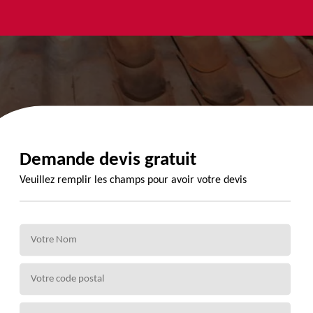
yage et
Urgence
Habillage
ment de
fuite de
planche de
de 72
toiture 72
rive 72
Demande devis gratuit
Veuillez remplir les champs pour avoir votre devis