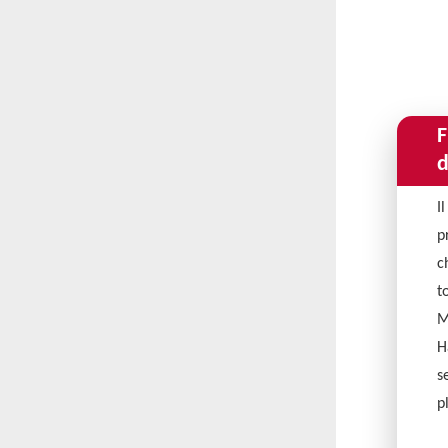
F
d
I
p
c
t
M
H
s
p