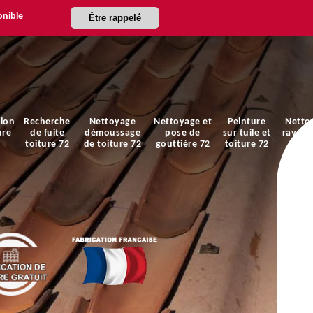
onible
Être rappelé
ion
Recherche
Nettoyage
Nettoyage et
Peinture
Netto
ure
de fuite
démoussage
pose de
sur tuile et
ravale
toiture 72
de toiture 72
gouttière 72
toiture 72
faça