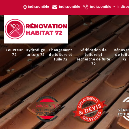
indisponible
indisponible
indisponible
-
indisp
Couvreur
Hydrofuge
Changement
Vérification de
Rénovat
72
toiture 72
de toiture et
toiture et
de toit
tuile 72
recherche de fuite
72
72