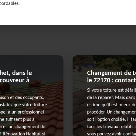
bordables.
het, dans le
Changement de toi
 couvreur à
le 72170 : contact
Si votre toiture est défail
aison et des occupants,
de la réparer. Mais dans
nstatez que votre toiture
estime qu’il est mieux d
 appel à un professionnel
procéder. Un changement 
ne suffisent plus à
soit l’option choisie, il
opérer un changement de
tous les travaux relatifs
 à Rénovation Habitat si
vous pouvez avoir confia