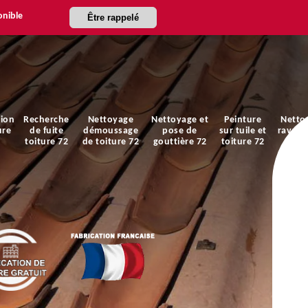
onible
Être rappelé
ion
Recherche
Nettoyage
Nettoyage et
Peinture
Netto
ure
de fuite
démoussage
pose de
sur tuile et
ravale
toiture 72
de toiture 72
gouttière 72
toiture 72
faça