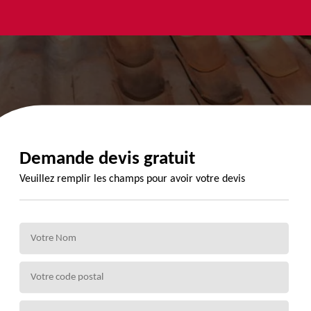
yage et
Urgence
Habillage
ment de
fuite de
planche de
de 72
toiture 72
rive 72
Demande devis gratuit
Veuillez remplir les champs pour avoir votre devis