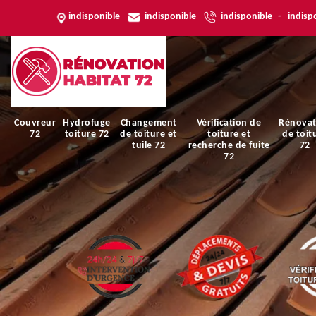
indisponible
indisponible
indisponible
-
indisp
Couvreur
Hydrofuge
Changement
Vérification de
Rénovat
72
toiture 72
de toiture et
toiture et
de toit
tuile 72
recherche de fuite
72
72