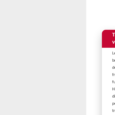
T
v
L
b
d
f
f
H
d
p
t