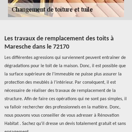
s
Les travaux de remplacement des toits à
C
Maresche dans le 72170
d
Les différentes agressions qui surviennent peuvent entraîner de
Le
dégradations pour le toit de la maison. Donc, il est possible que
pr
es
la surface supérieure de l'immeuble ne puisse plus assurer la
te
.
protection des meublés à l'intérieur. Par conséquent, il est
ré
.
nécessaire de réaliser des travaux de remplacement de la
qu
 ne
structure. Afin de faire ces opérations qui ne sont pas simples, il
d’
va falloir rechercher des professionnels en la matière. Donc,
de
n
nous pouvons vous conseiller de vous adresser à Rénovation
au
une
Habitat . Sachez qu'il dresse un devis totalement gratuit et sans