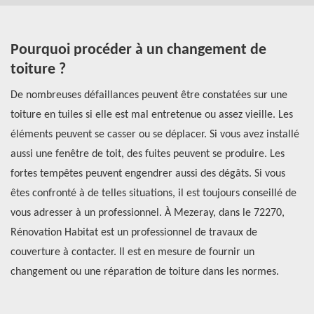
Pourquoi procéder à un changement de
À
toiture ?
c
H
De nombreuses défaillances peuvent être constatées sur une
toiture en tuiles si elle est mal entretenue ou assez vieille. Les
Si
ne
éléments peuvent se casser ou se déplacer. Si vous avez installé
ne
aussi une fenêtre de toit, des fuites peuvent se produire. Les
in
fortes tempêtes peuvent engendrer aussi des dégâts. Si vous
co
s
êtes confronté à de telles situations, il est toujours conseillé de
au
lé
vous adresser à un professionnel. À Mezeray, dans le 72270,
mu
Rénovation Habitat est un professionnel de travaux de
co
couverture à contacter. Il est en mesure de fournir un
me
changement ou une réparation de toiture dans les normes.
at