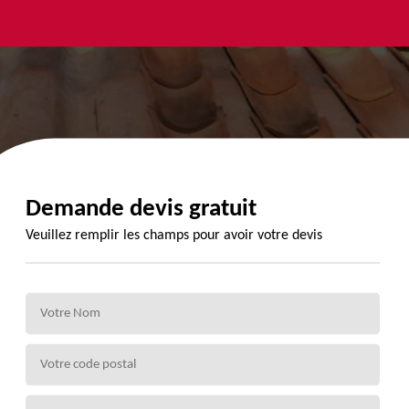
yage et
Urgence
Habillage
ment de
fuite de
planche de
de 72
toiture 72
rive 72
Demande devis gratuit
Veuillez remplir les champs pour avoir votre devis