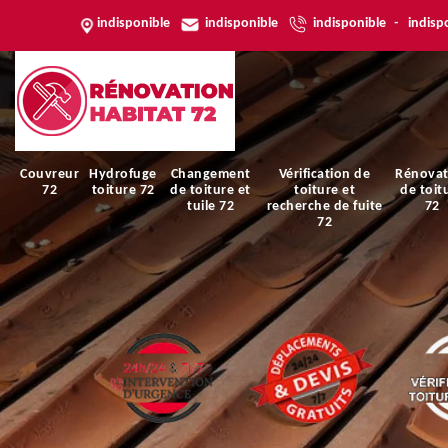
indisponible
indisponible
indisponible
-
indisp
Couvreur
Hydrofuge
Changement
Vérification de
Rénovat
72
toiture 72
de toiture et
toiture et
de toit
tuile 72
recherche de fuite
72
72