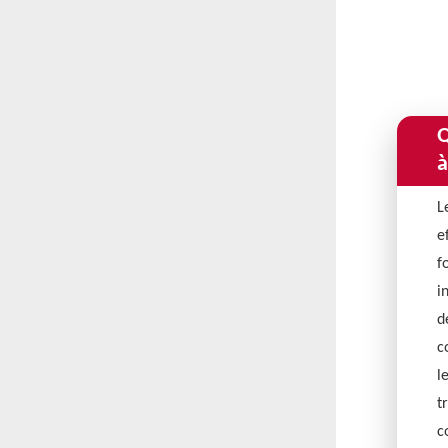
Q
à
L
e
f
i
d
c
l
t
c