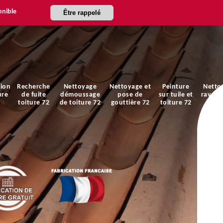
onible
Être rappelé
ion
Recherche
Nettoyage
Nettoyage et
Peinture
Netto
ure
de fuite
démoussage
pose de
sur tuile et
ravale
toiture 72
de toiture 72
gouttière 72
toiture 72
faça