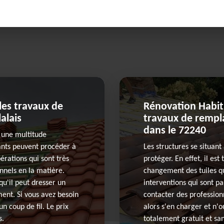
 les travaux de
Rénovation Habitat
alais
travaux de rempla
dans le 72240
 une multitude
pants peuvent procéder à
Les structures se situant
érations qui sont très
protéger. En effet, il es
onnels en la matière.
changement des tuiles qu
qu'il peut dresser un
interventions qui sont pa
ment. Si vous avez besoin
contacter des profession
n coup de fil. Le prix
alors s'en charger et n'o
s.
totalement gratuit et san