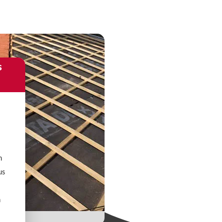
s
n
us
n