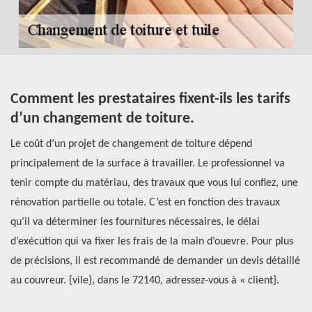
Comment les prestataires fixent-ils les tarifs
T
d’un changement de toiture.
f
Le coût d’un projet de changement de toiture dépend
Le
principalement de la surface à travailler. Le professionnel va
ch
s
tenir compte du matériau, des travaux que vous lui confiez, une
ca
rénovation partielle ou totale. C’est en fonction des travaux
âg
qu’il va déterminer les fournitures nécessaires, le délai
so
d’exécution qui va fixer les frais de la main d’ouevre. Pour plus
de
de précisions, il est recommandé de demander un devis détaillé
co
nts
au couvreur. {vile}, dans le 72140, adressez-vous à « client}.
le
lu