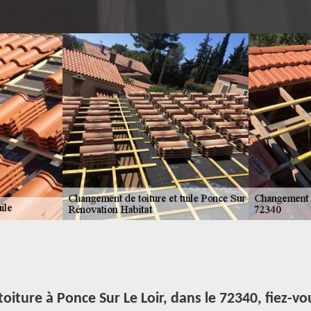
oiture à Ponce Sur Le Loir, dans le 72340, fiez-v