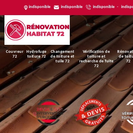
indisponible
indisponible
indisponible
-
indisp
Couvreur
Hydrofuge
Changement
Vérification de
Rénovat
72
toiture 72
de toiture et
toiture et
de toit
tuile 72
recherche de fuite
72
72