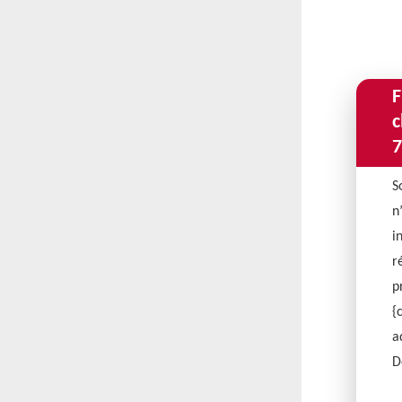
F
c
7
S
n
i
r
p
{
a
D