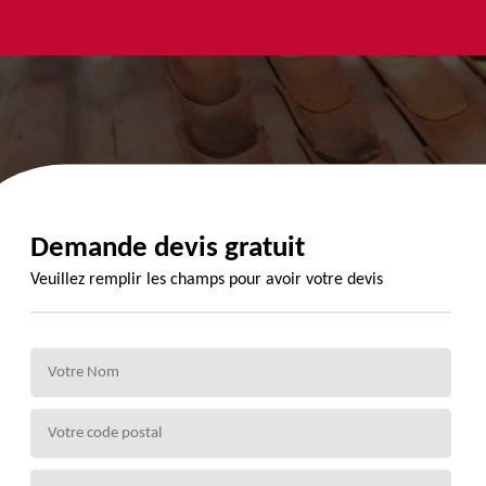
yage et
Urgence
Habillage
ment de
fuite de
planche de
de 72
toiture 72
rive 72
Demande devis gratuit
Veuillez remplir les champs pour avoir votre devis