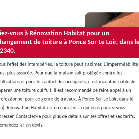
iez-vous à Rénovation Habitat pour un
hangement de toiture à Ponce Sur Le Loir, dans l
2340.
ous l’effet des intempéries, la toiture peut s’abîmer. L’imperméabilité
’est plus assurée. Pour que la maison soit protégée contre les
nfiltrations et pour le confort des occupants, il est incontournable de
éparer une toiture qui fuit. Il est recommandé de faire appel à un
rofessionnel pour ce genre de travaux. À Ponce Sur Le Loir, dans le
cp], Rénovation Habitat est un couvreur à qui vous pouvez vous
dresser. Contactez-le pour plus de détails sur ses offres et ses tarifs.
emandez-lui un devis.