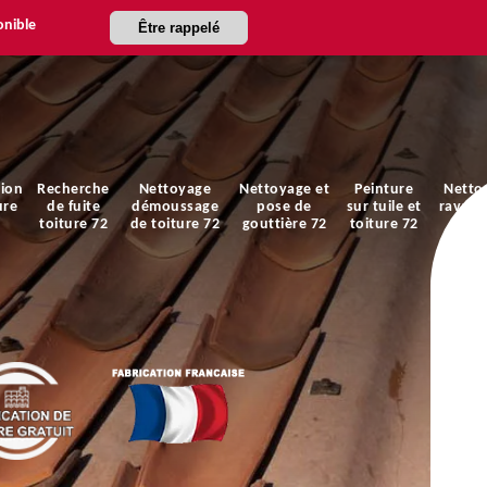
onible
Être rappelé
ion
Recherche
Nettoyage
Nettoyage et
Peinture
Netto
ure
de fuite
démoussage
pose de
sur tuile et
ravale
toiture 72
de toiture 72
gouttière 72
toiture 72
faça