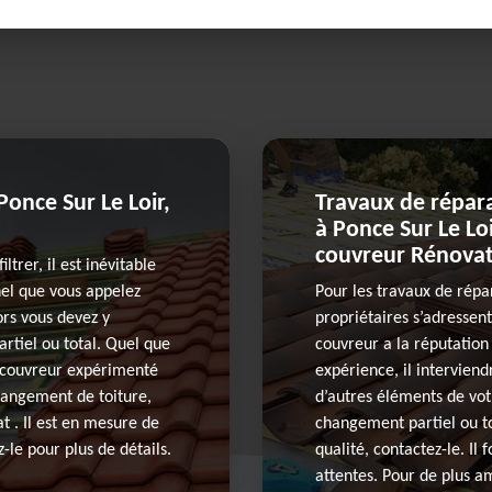
once Sur Le Loir,
Travaux de répar
à Ponce Sur Le Loi
couvreur Rénovati
iltrer, il est inévitable
nel que vous appelez
Pour les travaux de répa
ors vous devez y
propriétaires s’adressen
rtiel ou total. Quel que
couvreur a la réputation
 un couvreur expérimenté
expérience, il intervie
changement de toiture,
d’autres éléments de vot
t . Il est en mesure de
changement partiel ou tot
-le pour plus de détails.
qualité, contactez-le. Il
attentes. Pour de plus a