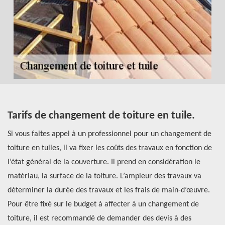
Tarifs de changement de toiture en tuile.
Q
t
Si vous faites appel à un professionnel pour un changement de
toiture en tuiles, il va fixer les coûts des travaux en fonction de
Si
r
l’état général de la couverture. Il prend en considération le
ch
r
matériau, la surface de la toiture. L’ampleur des travaux va
so
es
déterminer la durée des travaux et les frais de main-d’œuvre.
po
at
Pour être fixé sur le budget à affecter à un changement de
lu
re
toiture, il est recommandé de demander des devis à des
le