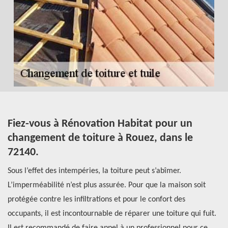
es
Fiez-vous à Rénovation Habitat pour un
L
ns
changement de toiture à Rouez, dans le
R
72140.
Le
x
Sous l’effet des intempéries, la toiture peut s’abîmer.
fa
L’imperméabilité n’est plus assurée. Pour que la maison soit
vé
on
protégée contre les infiltrations et pour le confort des
né
Si
occupants, il est incontournable de réparer une toiture qui fuit.
fa