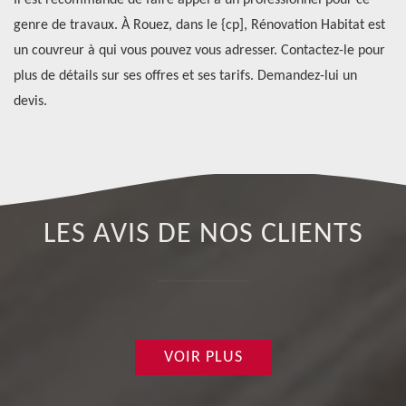
er,
Il est recommandé de faire appel à un professionnel pour ce
co
genre de travaux. À Rouez, dans le {cp], Rénovation Habitat est
éq
un couvreur à qui vous pouvez vous adresser. Contactez-le pour
de
us
plus de détails sur ses offres et ses tarifs. Demandez-lui un
et
devis.
LES AVIS DE NOS CLIENTS
VOIR PLUS