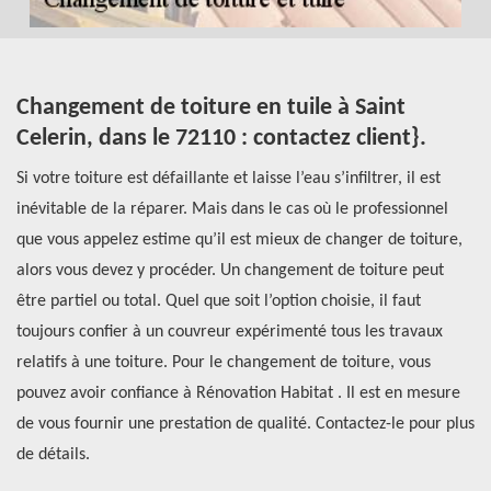
Changement de toiture en tuile à Saint
L
Celerin, dans le 72110 : contactez client}.
S
Si votre toiture est défaillante et laisse l’eau s’infiltrer, il est
Le
inévitable de la réparer. Mais dans le cas où le professionnel
dé
que vous appelez estime qu’il est mieux de changer de toiture,
la
ez
alors vous devez y procéder. Un changement de toiture peut
pr
r
être partiel ou total. Quel que soit l’option choisie, il faut
né
toujours confier à un couvreur expérimenté tous les travaux
st
relatifs à une toiture. Pour le changement de toiture, vous
va
pouvez avoir confiance à Rénovation Habitat . Il est en mesure
no
de vous fournir une prestation de qualité. Contactez-le pour plus
Ha
de détails.
e