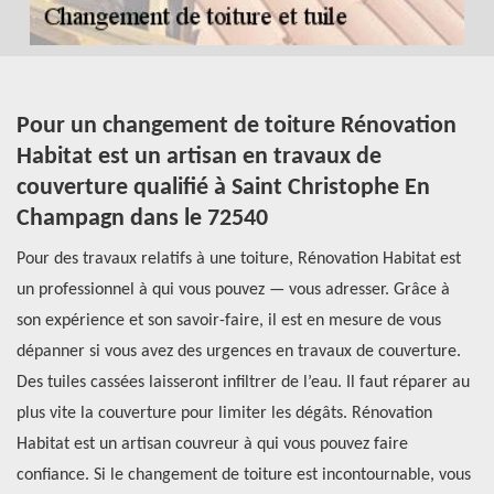
Pour un changement de toiture Rénovation
C
Habitat est un artisan en travaux de
C
couverture qualifié à Saint Christophe En
H
Champagn dans le 72540
Po
Pour des travaux relatifs à une toiture, Rénovation Habitat est
oc
ez
un professionnel à qui vous pouvez — vous adresser. Grâce à
co
r
son expérience et son savoir-faire, il est en mesure de vous
in
dépanner si vous avez des urgences en travaux de couverture.
Il
Des tuiles cassées laisseront infiltrer de l’eau. Il faut réparer au
pr
plus vite la couverture pour limiter les dégâts. Rénovation
to
Habitat est un artisan couvreur à qui vous pouvez faire
Ha
confiance. Si le changement de toiture est incontournable, vous
un