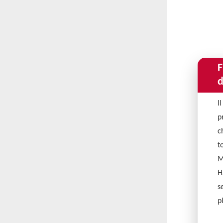
F
d
I
p
c
t
M
H
s
p