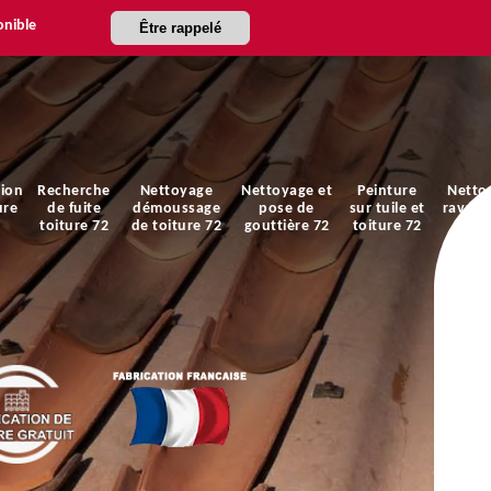
onible
Être rappelé
ion
Recherche
Nettoyage
Nettoyage et
Peinture
Netto
ure
de fuite
démoussage
pose de
sur tuile et
ravale
toiture 72
de toiture 72
gouttière 72
toiture 72
faça