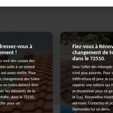
dressez-vous à
Fiez-vous à Réno
ement !
changement de to
dans le 72510.
es sont des causes des
ées suite à un violent
Sous l’effet des intempér
 est assez vieille. Pour
n’est plus assurée. Pour 
 le changement des tuiles
infiltrations et pour le 
re en tuiles doivent être
réparer une toiture qui 
imer les éléments de la
professionnel pour ce ge
Motte, dans le 72510,
le {cp], Rénovation Habi
cter pour un
adresser. Contactez-le pou
Demandez-lui un devis.