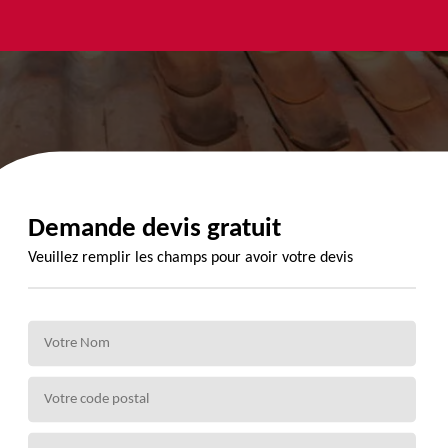
yage et
Urgence
Habillage
ment de
fuite de
planche de
de 72
toiture 72
rive 72
Demande devis gratuit
Veuillez remplir les champs pour avoir votre devis