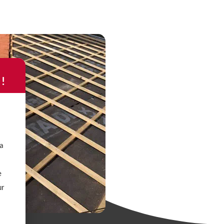
 !
La
e
ur