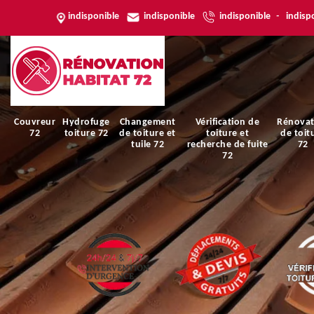
indisponible
indisponible
indisponible
-
indisp
Couvreur
Hydrofuge
Changement
Vérification de
Rénovat
72
toiture 72
de toiture et
toiture et
de toit
tuile 72
recherche de fuite
72
72