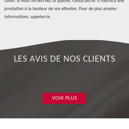
30,
tuiles. Si vous recherchez la qualité, contactez-le. Il fournira une
Co
prestation à la hauteur de vos attentes. Pour de plus amples
De
informations, appelez-le.
LES AVIS DE NOS CLIENTS
VOIR PLUS