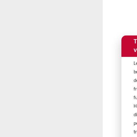
T
v
L
b
d
f
f
H
d
p
t