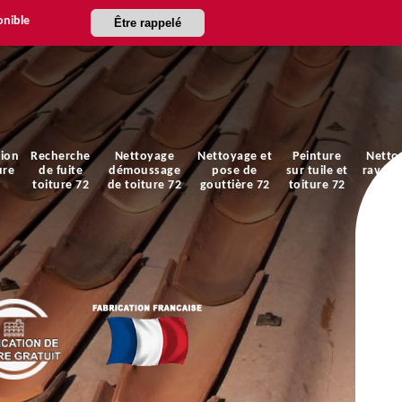
onible
Être rappelé
ion
Recherche
Nettoyage
Nettoyage et
Peinture
Netto
ure
de fuite
démoussage
pose de
sur tuile et
ravale
toiture 72
de toiture 72
gouttière 72
toiture 72
faça