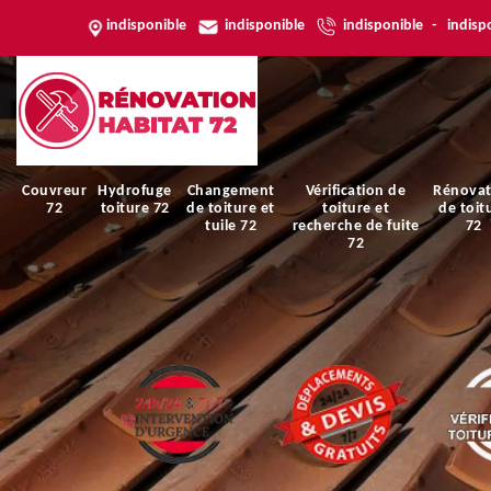
indisponible
indisponible
indisponible
-
indisp
Couvreur
Hydrofuge
Changement
Vérification de
Rénovat
72
toiture 72
de toiture et
toiture et
de toit
tuile 72
recherche de fuite
72
72