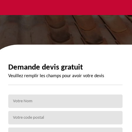
yage et
Urgence
Habillage
ment de
fuite de
planche de
de 72
toiture 72
rive 72
Demande devis gratuit
Veuillez remplir les champs pour avoir votre devis