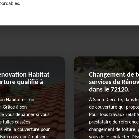
bordables.
énovation Habitat
Changement de toi
rture qualifié à
services de Rénov
dans le 72120.
ion Habitat est un
À Sainte Cerotte, dans le
. Grâce à son
de couverture qui propos
 de vous dépanner si vous
Pour tous travaux relatif
 tuiles cassées
prestataire de référence 
lus vite la couverture pour
changement de toiture, pa
tisan couvreur à qui vous
vous de le contacter. Dis