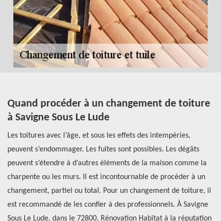
ez
Quand procéder à un changement de toiture
A
à Savigne Sous Le Lude
c
t
Les toitures avec l’âge, et sous les effets des intempéries,
s
peuvent s’endommager. Les fuites sont possibles. Les dégâts
Si
peuvent s’étendre à d’autres éléments de la maison comme la
co
charpente ou les murs. Il est incontournable de procéder à un
ap
us
changement, partiel ou total. Pour un changement de toiture, il
pu
s
est recommandé de les confier à des professionnels. À Savigne
co
vez
Sous Le Lude, dans le 72800, Rénovation Habitat à la réputation
al