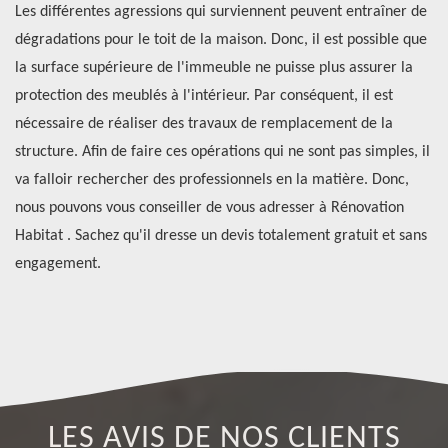
c
Les différentes agressions qui surviennent peuvent entraîner de
x
dégradations pour le toit de la maison. Donc, il est possible que
Po
la surface supérieure de l'immeuble ne puisse plus assurer la
un
on
protection des meublés à l'intérieur. Par conséquent, il est
so
Si
nécessaire de réaliser des travaux de remplacement de la
dé
er,
structure. Afin de faire ces opérations qui ne sont pas simples, il
De
va falloir rechercher des professionnels en la matière. Donc,
pl
nous pouvons vous conseiller de vous adresser à Rénovation
Ha
us
Habitat . Sachez qu'il dresse un devis totalement gratuit et sans
co
engagement.
po
de
LES AVIS DE NOS CLIENTS