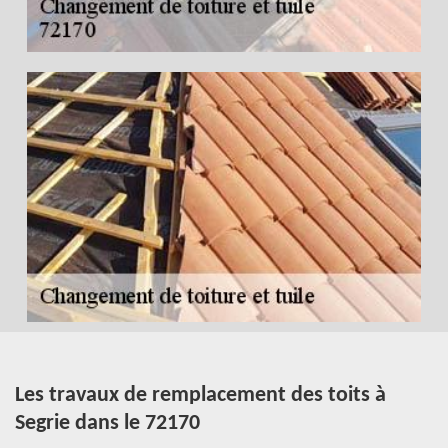
es
Les travaux de remplacement des toits à
P
ns
Segrie dans le 72170
H