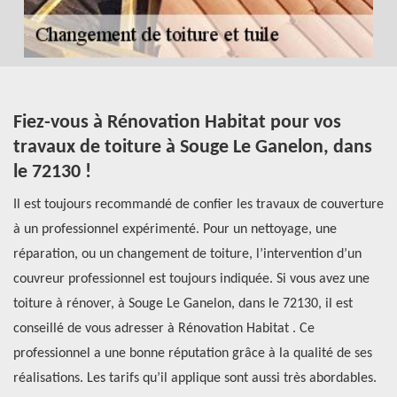
Fiez-vous à Rénovation Habitat pour vos
C
travaux de toiture à Souge Le Ganelon, dans
d
le 72130 !
Le
Il est toujours recommandé de confier les travaux de couverture
pr
à un professionnel expérimenté. Pour un nettoyage, une
te
ez
réparation, ou un changement de toiture, l’intervention d’un
ré
r
couvreur professionnel est toujours indiquée. Si vous avez une
qu
toiture à rénover, à Souge Le Ganelon, dans le 72130, il est
d’
conseillé de vous adresser à Rénovation Habitat . Ce
de
professionnel a une bonne réputation grâce à la qualité de ses
au
réalisations. Les tarifs qu’il applique sont aussi très abordables.