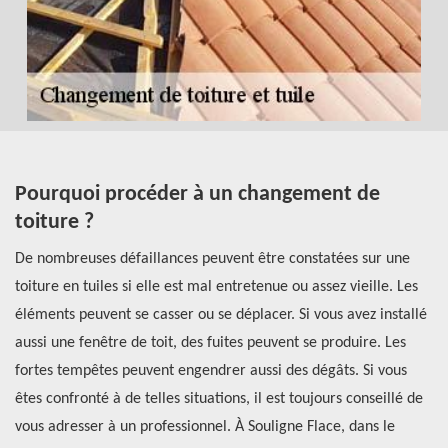
Pourquoi procéder à un changement de
F
toiture ?
c
l
de
De nombreuses défaillances peuvent être constatées sur une
ue
toiture en tuiles si elle est mal entretenue ou assez vieille. Les
So
éléments peuvent se casser ou se déplacer. Si vous avez installé
L’
aussi une fenêtre de toit, des fuites peuvent se produire. Les
pr
fortes tempêtes peuvent engendrer aussi des dégâts. Si vous
oc
il
êtes confronté à de telles situations, il est toujours conseillé de
Il
vous adresser à un professionnel. À Souligne Flace, dans le
ge