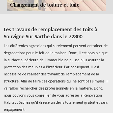
Les travaux de remplacement des toits à
T
Souvigne Sur Sarthe dans le 72300
S
H
Les différentes agressions qui surviennent peuvent entraîner de
dégradations pour le toit de la maison. Donc, il est possible que
Ré
la surface supérieure de l'immeuble ne puisse plus assurer la
pr
protection des meublés à l'intérieur. Par conséquent, il est
de
nécessaire de réaliser des travaux de remplacement de la
en
structure. Afin de faire ces opérations qui ne sont pas simples, il
pr
'en
va falloir rechercher des professionnels en la matière. Donc,
fa
nous pouvons vous conseiller de vous adresser à Rénovation
to
Habitat . Sachez qu'il dresse un devis totalement gratuit et sans
le
engagement.
le