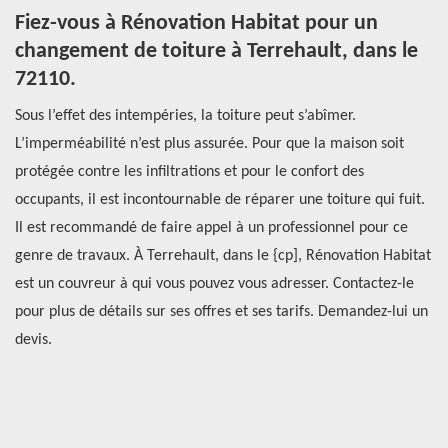
e
Fiez-vous à Rénovation Habitat pour un
T
à
changement de toiture à Terrehault, dans le
Si
72110.
to
Sous l’effet des intempéries, la toiture peut s’abîmer.
l’
L’imperméabilité n’est plus assurée. Pour que la maison soit
ma
protégée contre les infiltrations et pour le confort des
dé
.
occupants, il est incontournable de réparer une toiture qui fuit.
Po
Il est recommandé de faire appel à un professionnel pour ce
to
genre de travaux. À Terrehault, dans le {cp], Rénovation Habitat
pr
est un couvreur à qui vous pouvez vous adresser. Contactez-le
est
pour plus de détails sur ses offres et ses tarifs. Demandez-lui un
devis.