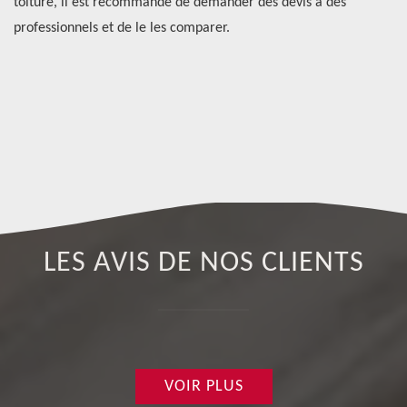
aut
toiture, il est recommandé de demander des devis à des
au
professionnels et de le les comparer.
mu
co
me
at
72
LES AVIS DE NOS CLIENTS
VOIR PLUS