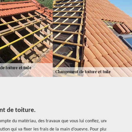
t de toiture.
mpte du matériau, des travaux que vous lui confiez, une
Les parties 
ion qui va fixer les frais de la main d’ouevre. Pour plus
d'opération