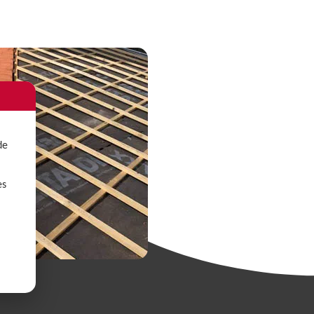
de
es