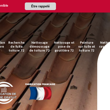
onible
Être rappelé
ion
Recherche
Nettoyage
Nettoyage et
Peinture
Netto
ure
de fuite
démoussage
pose de
sur tuile et
ravale
toiture 72
de toiture 72
gouttière 72
toiture 72
faça