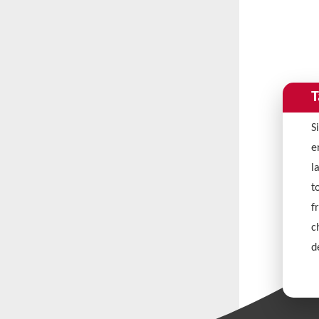
T
S
e
l
t
f
c
d