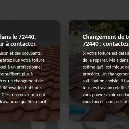
dans le 72440,
Changement de toi
r à contacter.
72440 : contactez 
aison et des occupants,
Si votre toiture est défail
nstatez que votre toiture
de la réparer. Mais dans
 appel à un professionnel
estime qu’il est mieux d
ne suffisent plus à
procéder. Un changement 
opérer un changement de
soit l’option choisie, il
 à Rénovation Habitat si
tous les travaux relatifs
. C’est un couvreur à qui
vous pouvez avoir confia
travaux de qualité à tarif
vous fournir une prestati