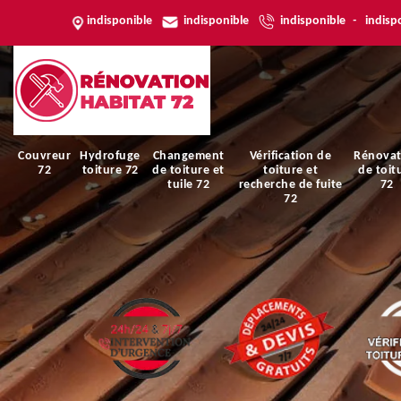
indisponible
indisponible
indisponible
-
indisp
Couvreur
Hydrofuge
Changement
Vérification de
Rénovat
72
toiture 72
de toiture et
toiture et
de toit
tuile 72
recherche de fuite
72
72