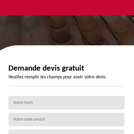
yage et
Urgence
Habillage
ment de
fuite de
planche de
de 72
toiture 72
rive 72
Demande devis gratuit
Veuillez remplir les champs pour avoir votre devis