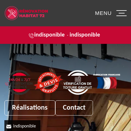
MENU
indisponible
indisponible
-
Réalisations
Contact
indisponible