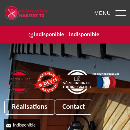
MENU
indisponible
indisponible
-
Réalisations
Contact
indisponible