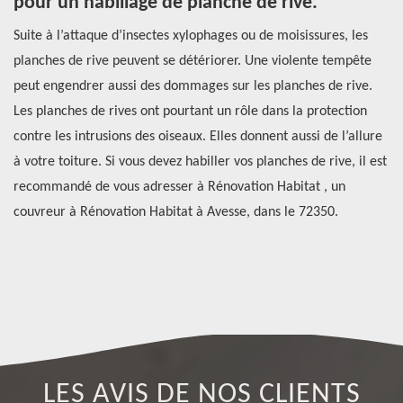
on
pour un habillage de planche de rive.
d
Suite à l’attaque d’insectes xylophages ou de moisissures, les
Un
de
planches de rive peuvent se détériorer. Une violente tempête
En
peut engendrer aussi des dommages sur les planches de rive.
to
.
Les planches de rives ont pourtant un rôle dans la protection
de
contre les intrusions des oiseaux. Elles donnent aussi de l’allure
to
à votre toiture. Si vous devez habiller vos planches de rive, il est
Av
er
recommandé de vous adresser à Rénovation Habitat , un
qu
couvreur à Rénovation Habitat à Avesse, dans le 72350.
pr
LES AVIS DE NOS CLIENTS