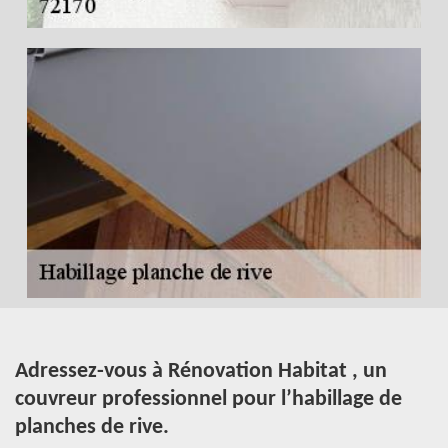
Adressez-vous à Rénovation Habitat , un
P
couvreur professionnel pour l’habillage de
e
planches de rive.
re
Po