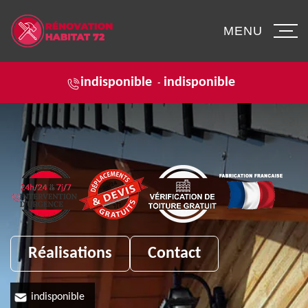
MENU
indisponible
indisponible
-
Réalisations
Contact
indisponible