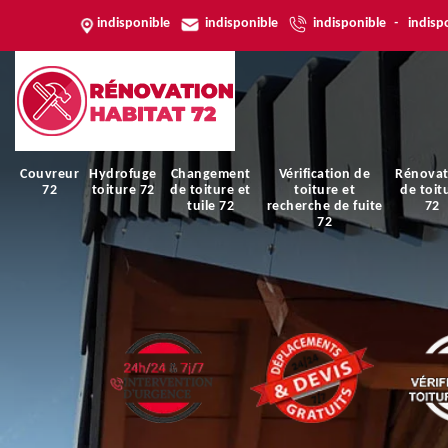
indisponible
indisponible
indisponible
-
indisp
Couvreur
Hydrofuge
Changement
Vérification de
Rénovat
72
toiture 72
de toiture et
toiture et
de toit
tuile 72
recherche de fuite
72
72