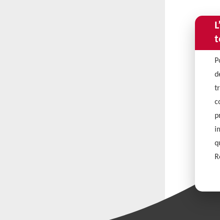
L
t
P
d
t
c
p
i
q
R