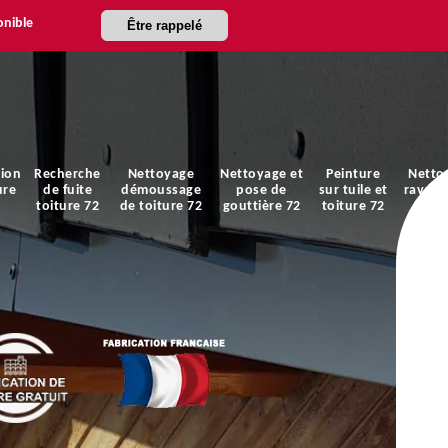
onible
Être rappelé
ion
Recherche
Nettoyage
Nettoyage et
Peinture
Netto
ure
de fuite
démoussage
pose de
sur tuile et
ravale
toiture 72
de toiture 72
gouttière 72
toiture 72
faça