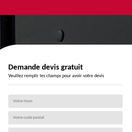
yage et
Urgence
Habillage
ment de
fuite de
planche de
de 72
toiture 72
rive 72
Demande devis gratuit
Veuillez remplir les champs pour avoir votre devis